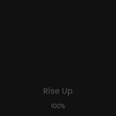
Rise Up
100
%